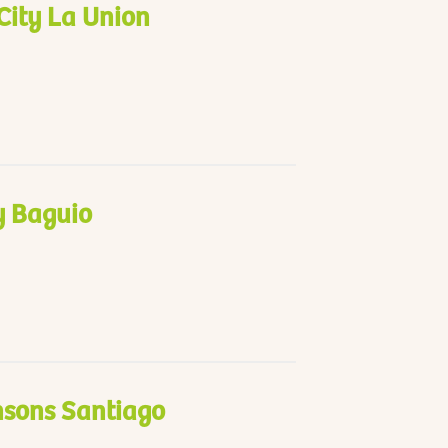
City La Union
y Baguio
nsons Santiago