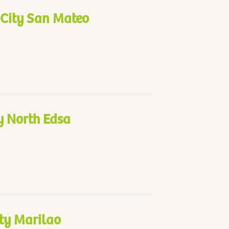
City San Mateo
y North Edsa
ty Marilao