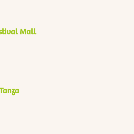
stival Mall
 Tanza