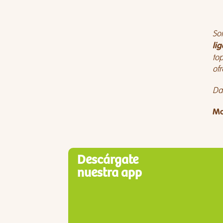
So
lig
top
of
Da 
Mo
Descárgate
nuestra app