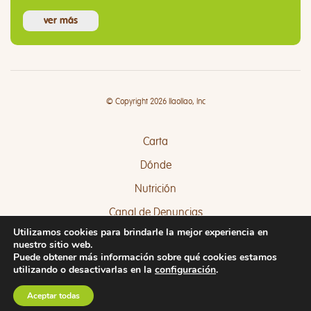
ver más
© Copyright 2026 llaollao, Inc
Carta
Dónde
Nutrición
Canal de Denuncias
Utilizamos cookies para brindarle la mejor experiencia en
Quejas y Sugerencias
nuestro sitio web.
Puede obtener más información sobre qué cookies estamos
utilizando o desactivarlas en la
configuración
.
Aceptar todas