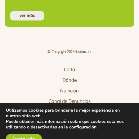
ver más
© Copyright 2026 llaollao, Inc
Carta
Dónde
Nutrición
Canal de Denuncias
Utilizamos cookies para brindarle la mejor experiencia en
Quejas y Sugerencias
nuestro sitio web.
Puede obtener más información sobre qué cookies estamos
utilizando o desactivarlas en la
configuración
.
Aceptar todas