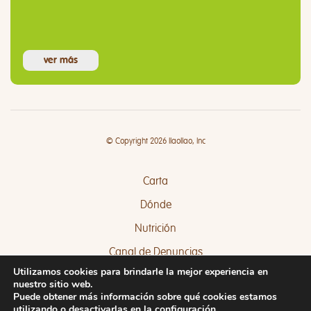
ver más
© Copyright 2026 llaollao, Inc
Carta
Dónde
Nutrición
Canal de Denuncias
Utilizamos cookies para brindarle la mejor experiencia en
Quejas y Sugerencias
nuestro sitio web.
Puede obtener más información sobre qué cookies estamos
utilizando o desactivarlas en la
configuración
.