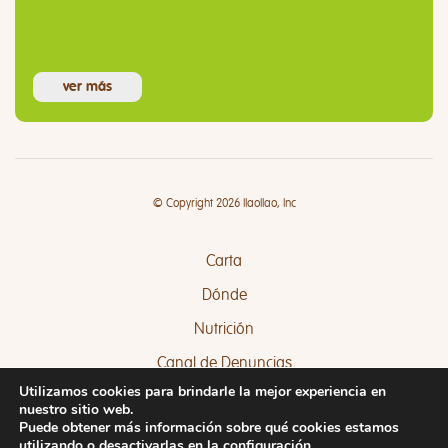
ver más
© Copyright 2026 llaollao, Inc
Carta
Dónde
Nutrición
Canal de Denuncias
Utilizamos cookies para brindarle la mejor experiencia en
Quejas y Sugerencias
nuestro sitio web.
Puede obtener más información sobre qué cookies estamos
utilizando o desactivarlas en la
configuración
.