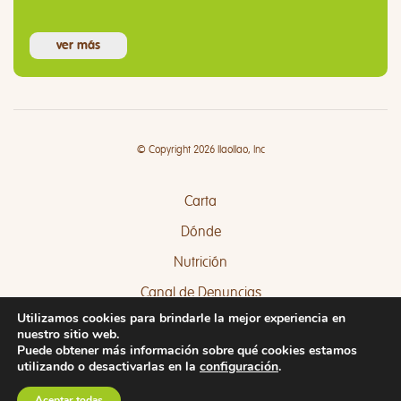
ver más
© Copyright 2026 llaollao, Inc
Carta
Dónde
Nutrición
Canal de Denuncias
Utilizamos cookies para brindarle la mejor experiencia en
Quejas y Sugerencias
nuestro sitio web.
Puede obtener más información sobre qué cookies estamos
utilizando o desactivarlas en la
configuración
.
Aceptar todas