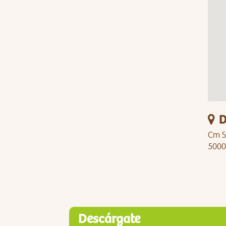
D
Cm Si
5000
Descárgate