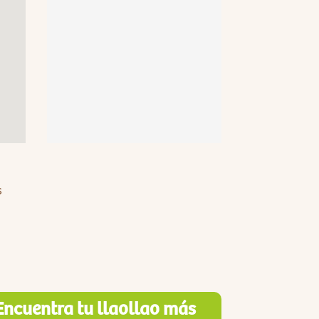
s
Encuentra tu llaollao más