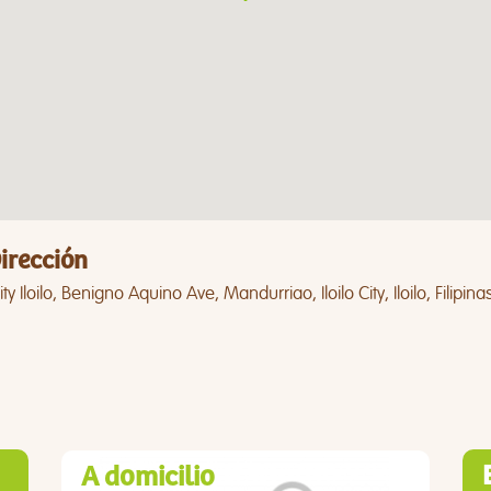
irección
ty Iloilo, Benigno Aquino Ave, Mandurriao, Iloilo City, Iloilo, Filipina
A domicilio