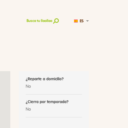
ES
Busca tu llaollao
¿Reparte a domicilio?
No
¿Cierra por temporada?
No