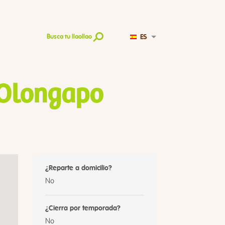
ES
Busca tu llaollao
 Olongapo
¿Reparte a domicilio?
No
¿Cierra por temporada?
No