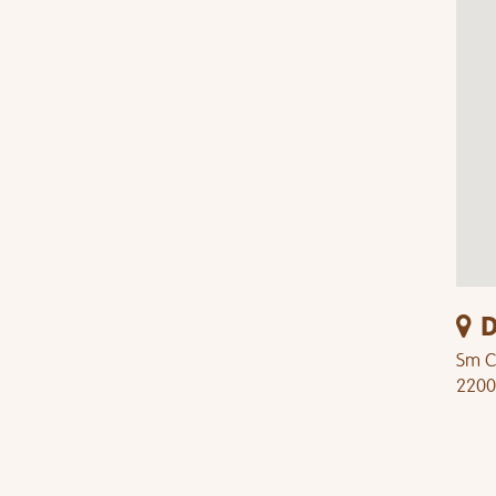
D
Sm Ci
2200