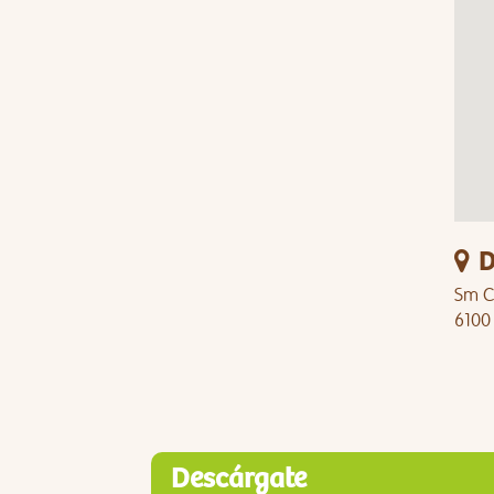
D
Sm Ci
6100
Descárgate