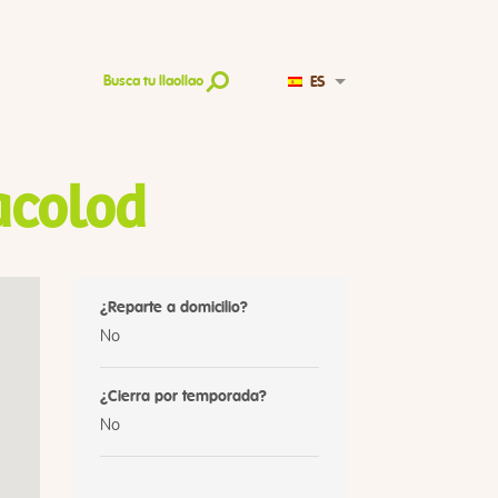
ES
Busca tu llaollao
acolod
¿Reparte a domicilio?
No
¿Cierra por temporada?
No