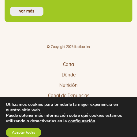
ver más
© Copyright 2026 llaollao, Inc
Carta
Dónde
Nutrición
Canal de Denuncias
Utilizamos cookies para brindarle la mejor experiencia en
Quejas y Sugerencias
nuestro sitio web.
Puede obtener más información sobre qué cookies estamos
utilizando o desactivarlas en la
configuración
.
Aceptar todas