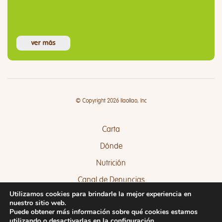
ver más
© Copyright 2026 llaollao, Inc
Carta
Dónde
Nutrición
Canal de Denuncias
Utilizamos cookies para brindarle la mejor experiencia en
Quejas y Sugerencias
nuestro sitio web.
Puede obtener más información sobre qué cookies estamos
utilizando o desactivarlas en la
configuración
.