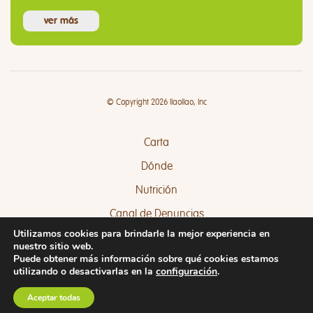
ver más
© Copyright 2026 llaollao, Inc
Carta
Dónde
Nutrición
Canal de Denuncias
Utilizamos cookies para brindarle la mejor experiencia en
Quejas y Sugerencias
nuestro sitio web.
Puede obtener más información sobre qué cookies estamos
utilizando o desactivarlas en la
configuración
.
Aceptar todas