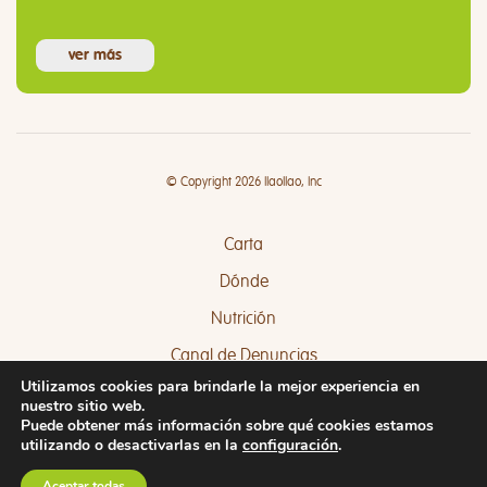
ver más
© Copyright 2026 llaollao, Inc
Carta
Dónde
Nutrición
Canal de Denuncias
Utilizamos cookies para brindarle la mejor experiencia en
Quejas y Sugerencias
nuestro sitio web.
Puede obtener más información sobre qué cookies estamos
utilizando o desactivarlas en la
configuración
.
Aceptar todas