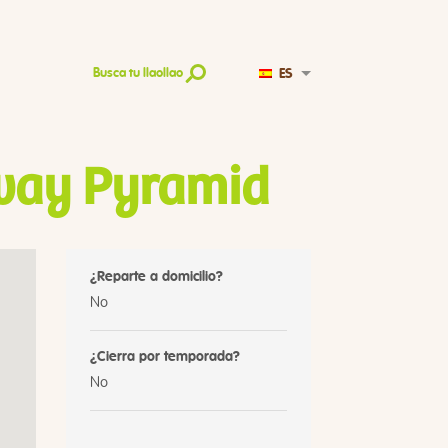
ES
Busca tu llaollao
nway Pyramid
¿Reparte a domicilio?
No
¿Cierra por temporada?
No