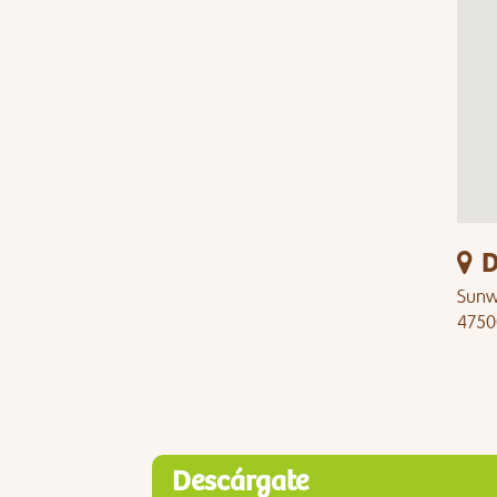
D
Sunwa
4750
Descárgate