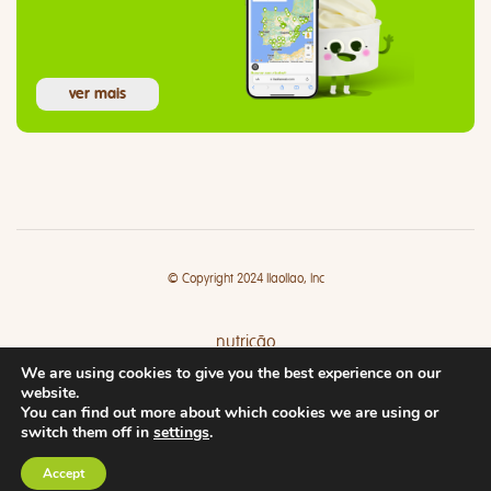
ver mais
© Copyright 2024 llaollao, Inc
nutrição
We are using cookies to give you the best experience on our
lojas
website.
You can find out more about which cookies we are using or
switch them off in
settings
.
Accept