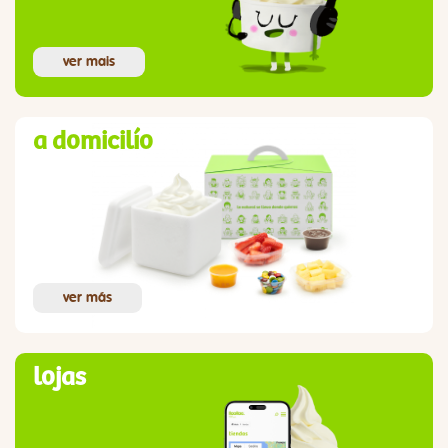
ver mais
a domicilío
ver más
lojas