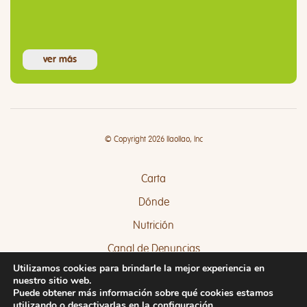
ver más
© Copyright 2026 llaollao, Inc
Carta
Dónde
Nutrición
Canal de Denuncias
Utilizamos cookies para brindarle la mejor experiencia en
Quejas y Sugerencias
nuestro sitio web.
Puede obtener más información sobre qué cookies estamos
utilizando o desactivarlas en la
configuración
.