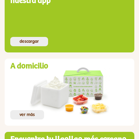
nuestra app
descargar
A domicilio
ver más