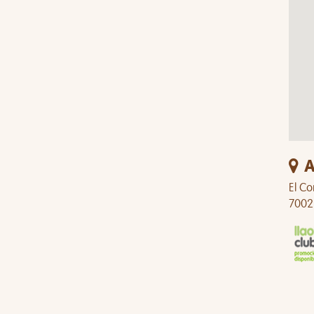
A
El Co
7002