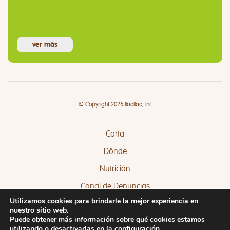
ver más
© Copyright 2026 llaollao, Inc
Carta
Dónde
Nutrición
Canal de Denuncias
Utilizamos cookies para brindarle la mejor experiencia en
Quejas y Sugerencias
nuestro sitio web.
Puede obtener más información sobre qué cookies estamos
utilizando o desactivarlas en la
configuración
.