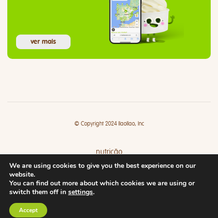
ver mais
© Copyright 2024 llaollao, Inc
nutrição
We are using cookies to give you the best experience on our
lojas
website.
You can find out more about which cookies we are using or
switch them off in
settings
.
Accept