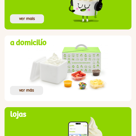
ver mais
a domicilío
ver más
lojas