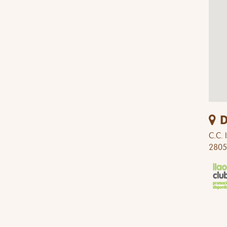
D
C.C. 
2805