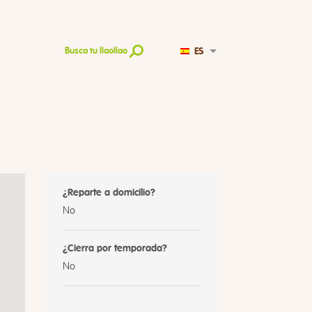
ES
Busca tu llaollao
¿Reparte a domicilio?
No
¿Cierra por temporada?
No