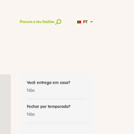
PT
Procura o teu llaollao
Você entrega em casa?
Não
Fechar por temporada?
Não