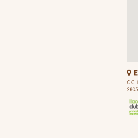
E
C.C. 
2805