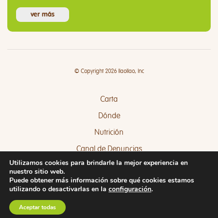
ver más
© Copyright 2026 llaollao, Inc
Carta
Dónde
Nutrición
Canal de Denuncias
Utilizamos cookies para brindarle la mejor experiencia en
Quejas y Sugerencias
nuestro sitio web.
Puede obtener más información sobre qué cookies estamos
utilizando o desactivarlas en la
configuración
.
Aceptar todas