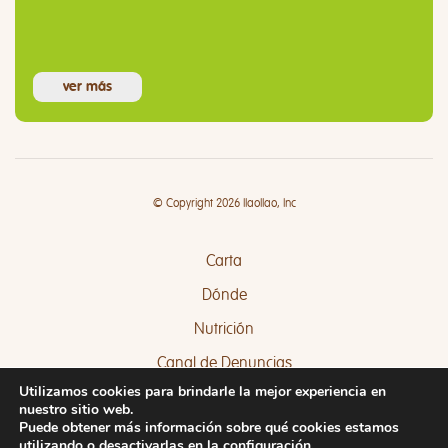
ver más
© Copyright 2026 llaollao, Inc
Carta
Dónde
Nutrición
Canal de Denuncias
Utilizamos cookies para brindarle la mejor experiencia en
Quejas y Sugerencias
nuestro sitio web.
Puede obtener más información sobre qué cookies estamos
utilizando o desactivarlas en la
configuración
.