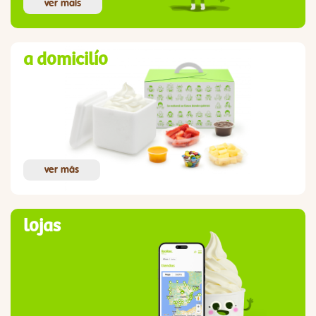
ver mais
a domicilío
ver más
lojas