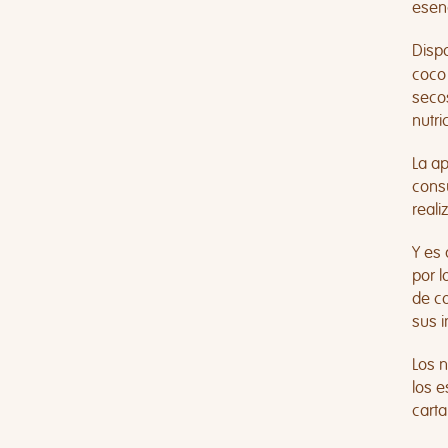
esen
Disp
coco
secos
nutri
La a
cons
reali
Y es
por l
de co
sus i
Los 
los e
carta