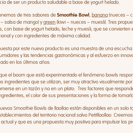
cia de ser un producto saludable a base de yogurt helado.
onemos de tres sabores de
,
banana
(nueces – c
Smoothie Bowl
 – salsa de mango) y
green
(kiwi – nueces – muesli). Tres propue
, con base de yogurt helado, leche y muesli, que se convierten 
cional y con ingredientes de máxima calidad.
puesta por este nuevo producto es una muestra de una escucha 
umidores y las tendencias gastronómicas y al esfuerzo en innov
zado en los últimos años.
 que el boom que está experimentado el fenómeno bowls responde
os ingredientes que se utilizan, ser muy atractivo visualmente po
merse en un tazón y no en un plato. Tres factores que responden 
ngredientes, el color de sus presentaciones y la forma de tomarl
nuevos Smoothie Bowls de llaollao están disponibles en un solo 
stablecimientos del territorio nacional salvo Petitllaollao. Cre
 actual y que es una propuesta muy positiva para impulsar los 