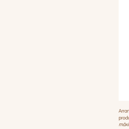
Arra
prod
máxi