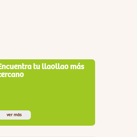
Encuentra tu llaollao más
cercano
ver más