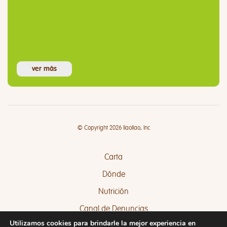
ver más
© Copyright 2026 llaollao, Inc
Carta
Dónde
Nutrición
Canal de Denuncias
Utilizamos cookies para brindarle la mejor experiencia en
Quejas y Sugerencias