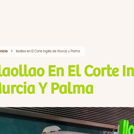
llaollao en El Corte Inglés de Murcia y Palma
Inicio
laollao En El Corte I
urcia Y Palma