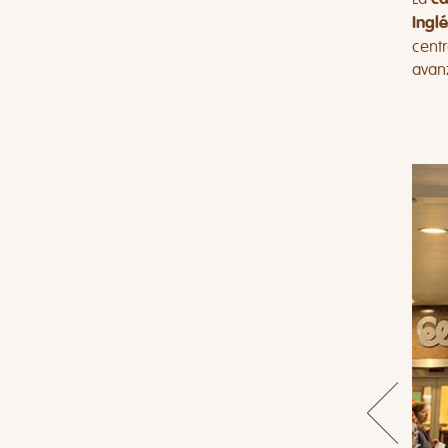
Inglé
centr
avan