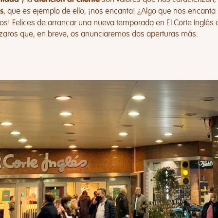
, que es ejemplo de ello, ¡nos encanta! ¿Algo que nos encanta 
s
os! Felices de arrancar una nueva temporada en El Corte Inglés 
zaros que, en breve, os anunciaremos dos aperturas más.