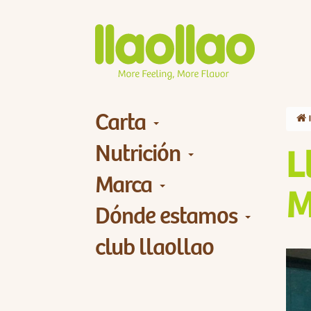
Carta
Nutrición
L
Marca
M
Dónde estamos
club llaollao