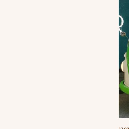
La
ca