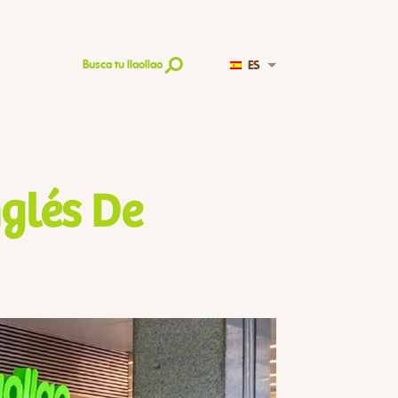
ES
Busca tu llaollao
nglés De