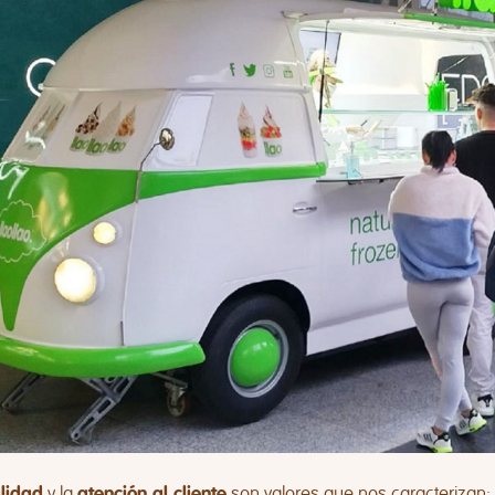
y la
son valores que nos caracterizan
lidad
atención al cliente