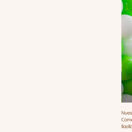
Nues
Comer
llaol