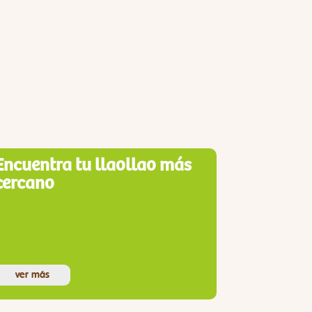
Encuentra tu llaollao más
cercano
ver más