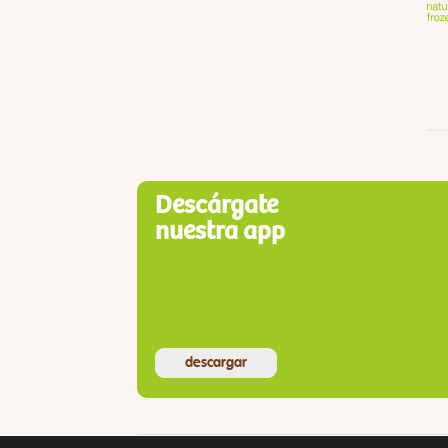
Descárgate
nuestra app
descargar