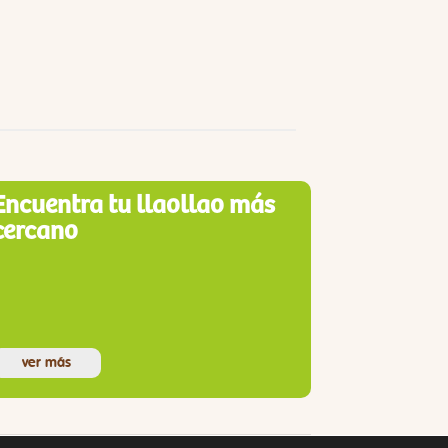
Encuentra tu llaollao más
cercano
ver más