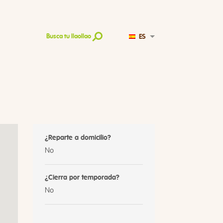
ES
Busca tu llaollao
¿Reparte a domicilio?
No
¿Cierra por temporada?
No