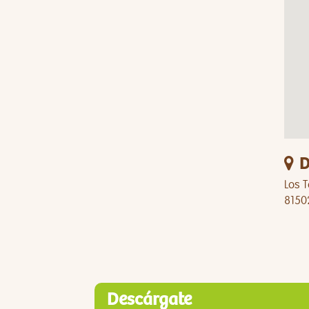
D
Los T
8150
Descárgate