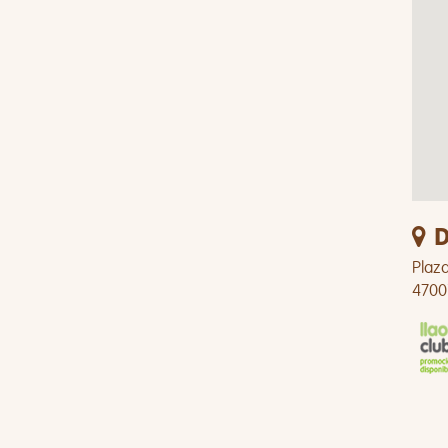
D
Plaza
4700