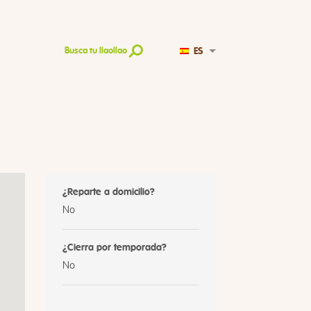
ES
Busca tu llaollao
¿Reparte a domicilio?
No
¿Cierra por temporada?
No