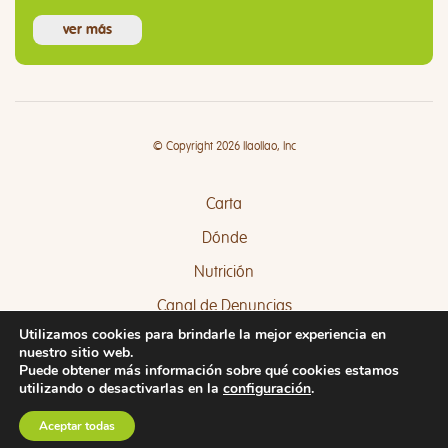
ver más
© Copyright 2026 llaollao, Inc
Carta
Dónde
Nutrición
Canal de Denuncias
Utilizamos cookies para brindarle la mejor experiencia en
Quejas y Sugerencias
nuestro sitio web.
Puede obtener más información sobre qué cookies estamos
utilizando o desactivarlas en la
configuración
.
Aceptar todas