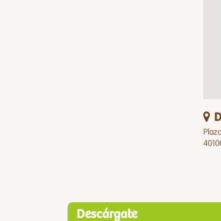
D
Plaz
4010
Descárgate