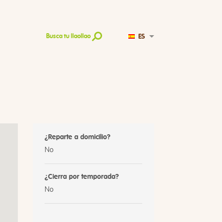
ES
Busca tu llaollao
¿Reparte a domicilio?
No
¿Cierra por temporada?
No