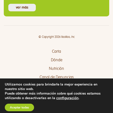
ver más
© Copyright 2026 llaollao, Inc
Carta
Dónde
Nutrición
Canal de Denuncias
Utilizamos cookies para brindarle la mejor experiencia en
Quejas y Sugerencias
nuestro sitio web.
Puede obtener más información sobre qué cookies estamos
utilizando o desactivarlas en la
configuración
.
Aceptar todas