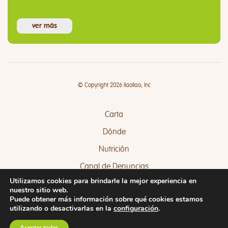
ver más
© Copyright 2026 llaollao, Inc
Carta
Dónde
Nutrición
Canal de Denuncias
Utilizamos cookies para brindarle la mejor experiencia en
Quejas y Sugerencias
nuestro sitio web.
Puede obtener más información sobre qué cookies estamos
utilizando o desactivarlas en la
configuración
.
Aceptar todas