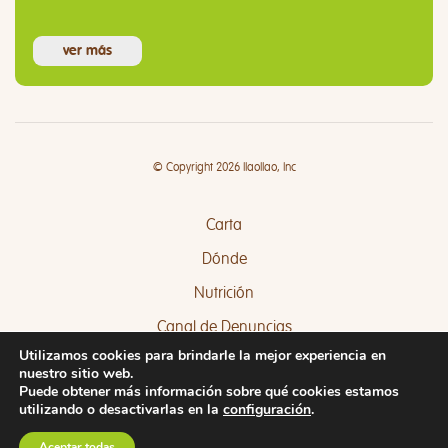
ver más
© Copyright 2026 llaollao, Inc
Carta
Dónde
Nutrición
Canal de Denuncias
Utilizamos cookies para brindarle la mejor experiencia en
Quejas y Sugerencias
nuestro sitio web.
Puede obtener más información sobre qué cookies estamos
utilizando o desactivarlas en la
configuración
.
Aceptar todas