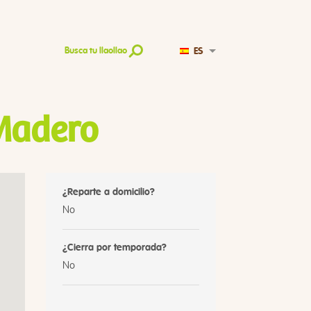
ES
Busca tu llaollao
 Madero
¿Reparte a domicilio?
No
¿Cierra por temporada?
No