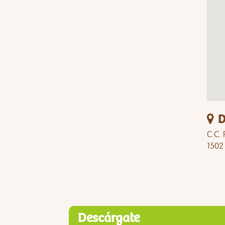
D
C.C. 
1502
Descárgate