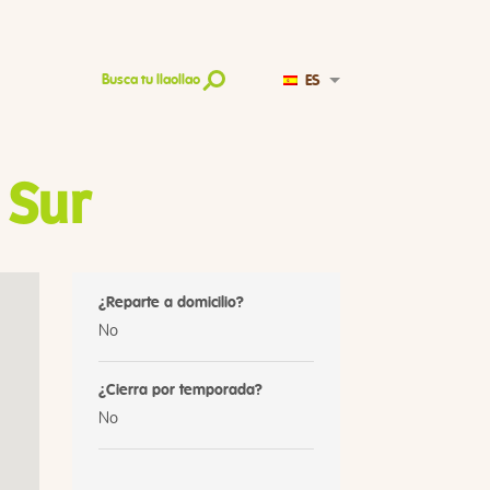
ES
Busca tu llaollao
 Sur
¿Reparte a domicilio?
No
¿Cierra por temporada?
No