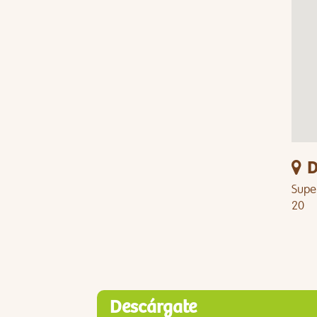
D
Supe
20
Descárgate