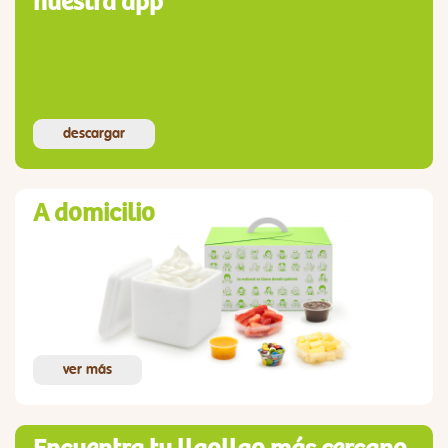
nuestra app
descargar
A domicilio
ver más