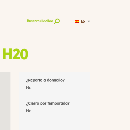
ES
Busca tu llaollao
 H20
¿Reparte a domicilio?
No
¿Cierra por temporada?
No