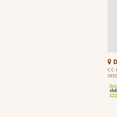
D
C.C. 
2852