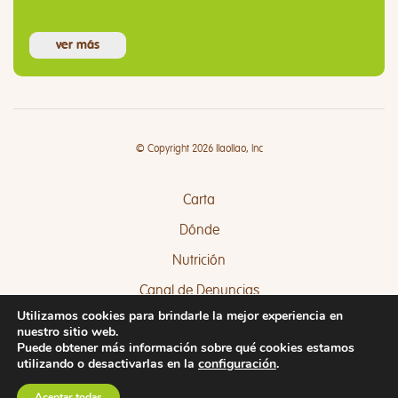
ver más
© Copyright 2026 llaollao, Inc
Carta
Dónde
Nutrición
Canal de Denuncias
Utilizamos cookies para brindarle la mejor experiencia en
Quejas y Sugerencias
nuestro sitio web.
Puede obtener más información sobre qué cookies estamos
utilizando o desactivarlas en la
configuración
.
Aceptar todas