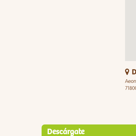
D
Aeon 
7180
Descárgate