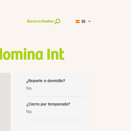
ES
Busca tu llaollao
domina Int
¿Reparte a domicilio?
No
¿Cierra por temporada?
No