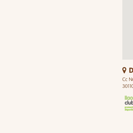
D
Cc N
3011