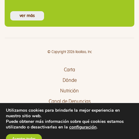
ver más
© Copyright 2026 llaollao, Inc
Carta
Dónde
Nutrición
Canal de Denuncias
Utilizamos cookies para brindarle la mejor experiencia en
Quejas y Sugerencias
nuestro sitio web.
Puede obtener más información sobre qué cookies estamos
utilizando o desactivarlas en la
configuración
.
Aceptar todas