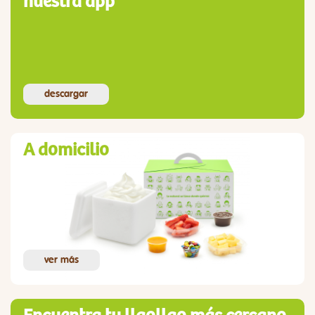
nuestra app
descargar
A domicilio
ver más