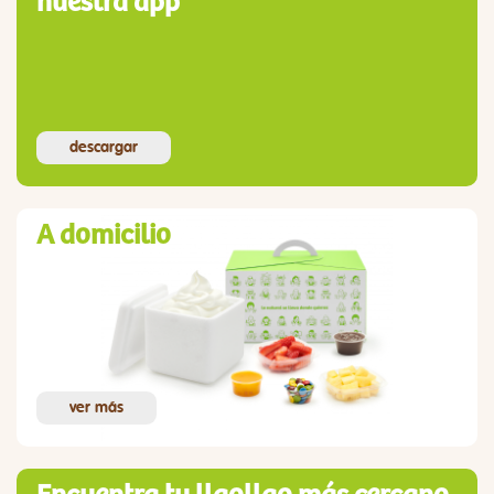
nuestra app
descargar
A domicilio
ver más