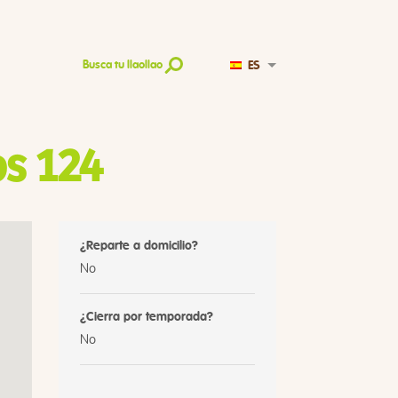
ES
Busca tu llaollao
s 124
¿Reparte a domicilio?
No
¿Cierra por temporada?
No