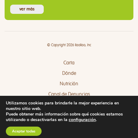
ver más
© Copyright 2026 llaollao, Inc
Carta
Dónde
Nutrición
Canal de Denuncias
Utilizamos cookies para brindarle la mejor experiencia en
Quejas y Sugerencias
nuestro sitio web.
Puede obtener más información sobre qué cookies estamos
utilizando o desactivarlas en la
configuración
.
Aceptar todas